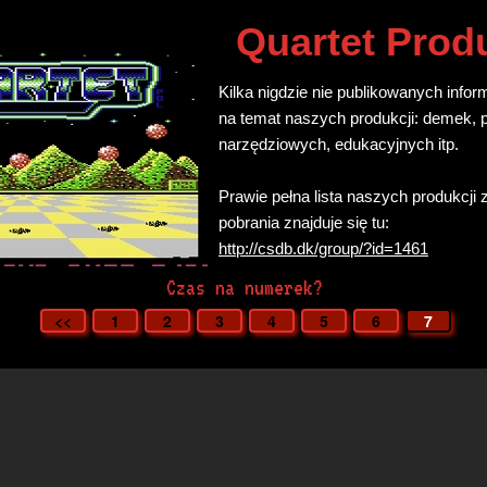
Quartet Prod
Kilka nigdzie nie publikowanych infor
na temat naszych produkcji: demek,
narzędziowych, edukacyjnych itp.
Prawie pełna lista naszych produkcji
pobrania znajduje się tu:
http://csdb.dk/group/?id=1461
Czas na numerek?
<<
1
2
3
4
5
6
7