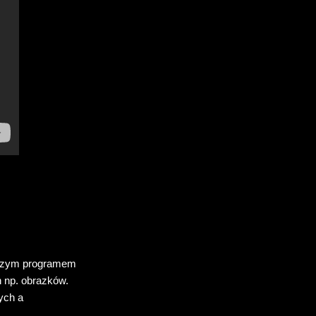
wszym programem
 np. obrazków.
ych a