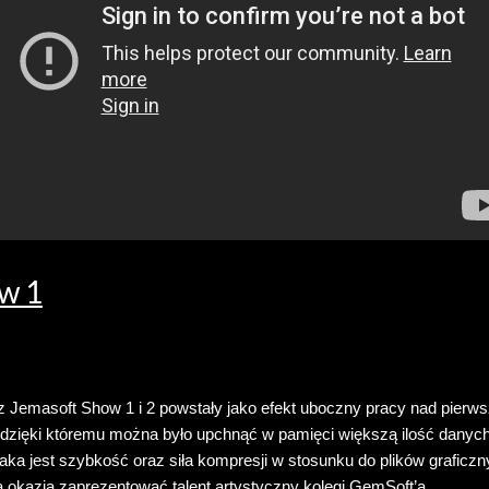
w 1
 Jemasoft Show 1 i 2 powstały jako efekt uboczny pracy nad pier
zięki któremu można było upchnąć w pamięci większą ilość danych
aka jest szybkość oraz siła kompresji w stosunku do plików graficzn
a okazja zaprezentować talent artystyczny kolegi GemSoft’a.