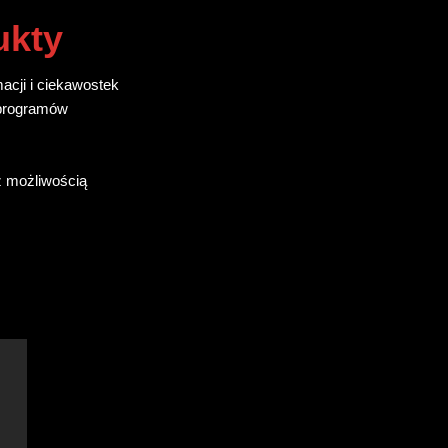
ukty
macji i ciekawostek
 programów
 z możliwością